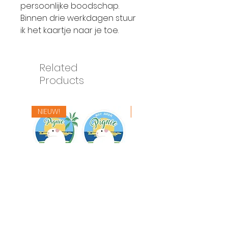
persoonlijke boodschap.
Binnen drie werkdagen stuur
ik het kaartje naar je toe.
Related
Products
NIEUW!
NIEUW!
Logo ontwerp
Merry Chrismas Box