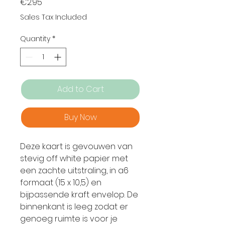
Price
€2.95
Sales Tax Included
Quantity
*
Add to Cart
Buy Now
Deze kaart is gevouwen van
stevig off white papier met
een zachte uitstraling, in a6
formaat (15 x 10,5) en
bijpassende kraft envelop. De
binnenkant is leeg zodat er
genoeg ruimte is voor je