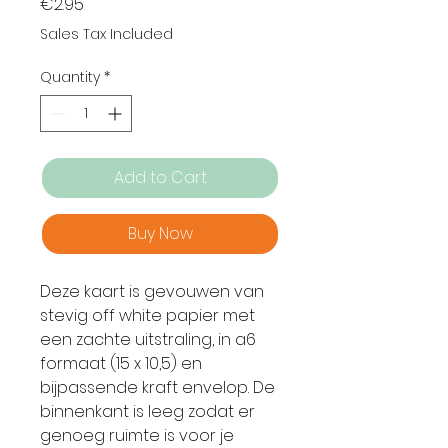
Price
€2.95
Sales Tax Included
Quantity
*
Add to Cart
Buy Now
Deze kaart is gevouwen van
stevig off white papier met
een zachte uitstraling, in a6
formaat (15 x 10,5) en
bijpassende kraft envelop. De
binnenkant is leeg zodat er
genoeg ruimte is voor je