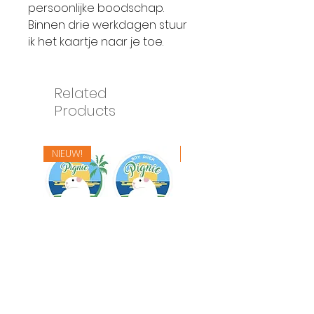
persoonlijke boodschap.
Binnen drie werkdagen stuur
ik het kaartje naar je toe.
Related
Products
NIEUW!
NIEUW!
Logo ontwerp
Merry Chrismas Box