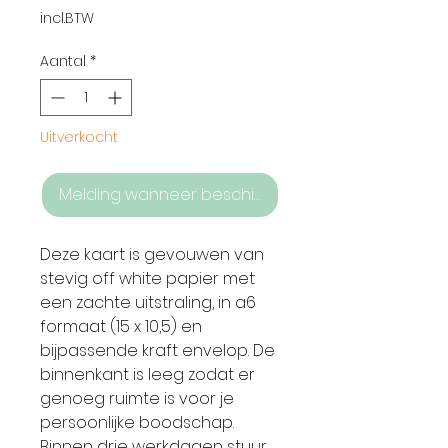
prijs
incl.BTW
Aantal
*
Uitverkocht
Melding wanneer beschikbaar
Deze kaart is gevouwen van
stevig off white papier met
een zachte uitstraling, in a6
formaat (15 x 10,5) en
bijpassende kraft envelop. De
binnenkant is leeg zodat er
genoeg ruimte is voor je
persoonlijke boodschap.
Binnen drie werkdagen stuur