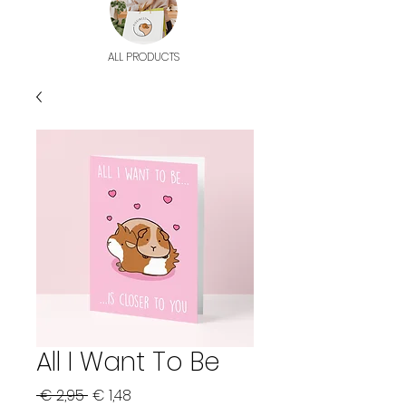
ALL PRODUCTS
All I Want To Be
Normale
Verkoopprijs
 € 2,95 
€ 1,48