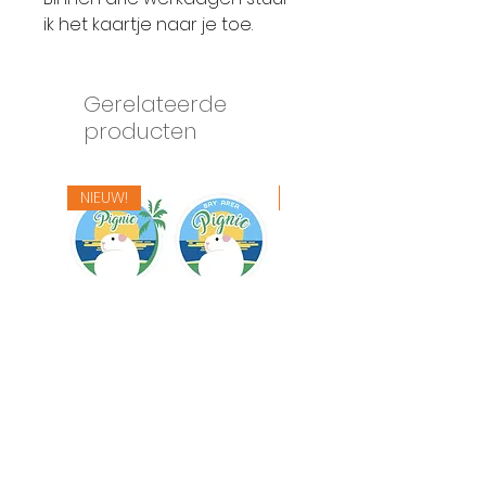
ik het kaartje naar je toe.
Gerelateerde
producten
NIEUW!
NIEUW!
Logo ontwerp
Merry Chrismas Box
Prijs
€ 372,50