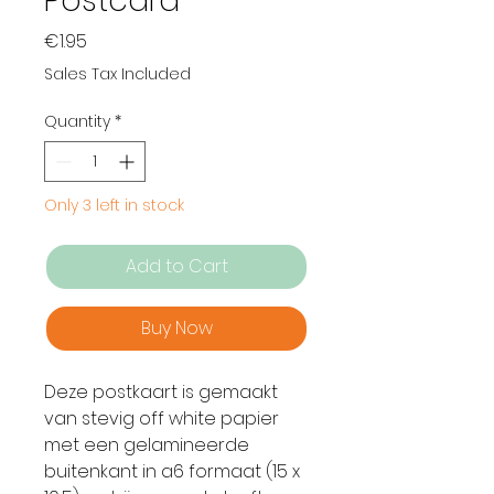
Postcard
Price
€1.95
Sales Tax Included
Quantity
*
Only 3 left in stock
Add to Cart
Buy Now
Deze postkaart is gemaakt
van stevig off white papier
met een gelamineerde
buitenkant in a6 formaat (15 x