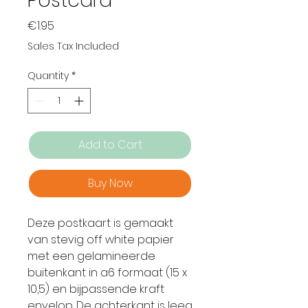
Postcard
Price
€1.95
Sales Tax Included
Quantity
*
Add to Cart
Buy Now
Deze postkaart is gemaakt
van stevig off white papier
met een gelamineerde
buitenkant in a6 formaat (15 x
10,5) en bijpassende kraft
envelop. De achterkant is leeg