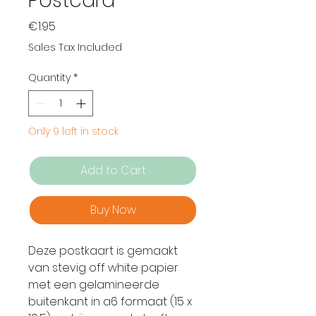
Postcard
Price
€1.95
Sales Tax Included
Quantity
*
Only 9 left in stock
Add to Cart
Buy Now
Deze postkaart is gemaakt
van stevig off white papier
met een gelamineerde
buitenkant in a6 formaat (15 x